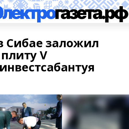
в Сибае заложил
плиту V
 инвестсабантуя