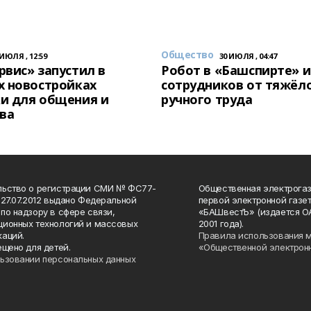
Общество
 ИЮЛЯ , 12:59
30 ИЮЛЯ , 04:47
вис» запустил в
Робот в «Башспирте» 
х новостройках
сотрудников от тяжёл
и для общения и
ручного труда
ва
льство о регистрации СМИ № ФС77-
Общественная электрогаз
 27.07.2012 выдано Федеральной
первой электронной газе
по надзору в сфере связи,
«БАШвестЪ» (издается О
ионных технологий и массовых
2001 года).
аций.
Правила использования 
ещено для детей.
«Общественной электрон
ьзовании персональных данных