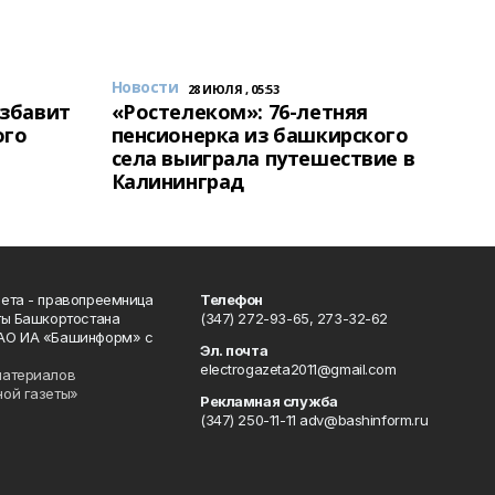
Новости
28 ИЮЛЯ , 05:53
избавит
«Ростелеком»: 76-летняя
ого
пенсионерка из башкирского
села выиграла путешествие в
Калининград
ета - правопреемница
Телефон
ты Башкортостана
(347) 272-93-65, 273-32-62
АО ИА «Башинформ» с
Эл. почта
electrogazeta2011@gmail.com
материалов
ной газеты»
Рекламная служба
(347) 250-11-11 adv@bashinform.ru