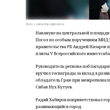
Фото:
c сайта https://glavarb.ru.
Накануне на центральной площади 
Посол по особым поручениям МИД Р
правительства РБ Андрей Назаров 
плиты V Всероссийского инвестсаба
Руководитель региона поблагодарил
вручил госнаграды за вклад в разв
обладатель Гран-при межрегиональ
Сибая Нух Кутуев.
Радий Хабиров поприветствовал го
развивающийся город.