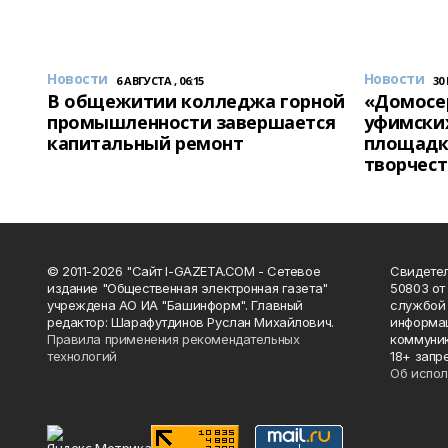
Новости
Новости
6 АВГУСТА , 06:15
30
В общежитии колледжа горной
«Домосер
промышленности завершается
уфимски
капитальный ремонт
площадк
творчест
© 2011-2026 "Сайт I-GAZETA.COM - Сетевое
Свидете
издание "Общественная электронная газета"
50803 от
учреждена АО ИА "Башинформ". Главный
службой 
редактор: Шарафутдинов Руслан Михайлович.
информац
Правила применения рекомендательных
коммуник
технологий
18+ запр
Об испол