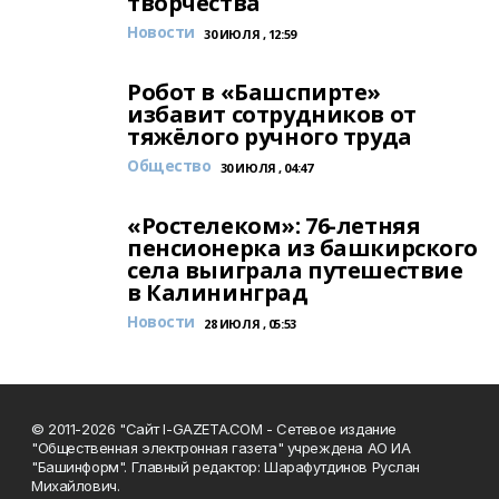
творчества
Новости
30 ИЮЛЯ , 12:59
Робот в «Башспирте»
избавит сотрудников от
тяжёлого ручного труда
Общество
30 ИЮЛЯ , 04:47
«Ростелеком»: 76-летняя
пенсионерка из башкирского
села выиграла путешествие
в Калининград
Новости
28 ИЮЛЯ , 05:53
© 2011-2026 "Сайт I-GAZETA.COM - Сетевое издание
"Общественная электронная газета" учреждена АО ИА
"Башинформ". Главный редактор: Шарафутдинов Руслан
Михайлович.