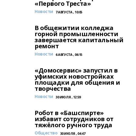
«Первого Треста»
Новости
7 АВГУСТА , 10:05
В общежитии колледжа
горной промышленности
завершается капитальный
ремонт
Новости
6 АВГУСТА , 06:15
«Домосервис» запустил в
уфимских новостройках
площадки для общения и
творчества
Новости
30 ИЮЛЯ , 12:59
Робот в «Башспирте»
избавит сотрудников от
тяжёлого ручного труда
Общество
30 ИЮЛЯ , 04:47