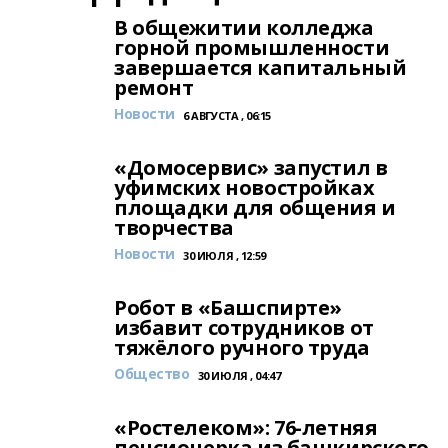
В общежитии колледжа
горной промышленности
завершается капитальный
ремонт
Новости
6 АВГУСТА , 06:15
«Домосервис» запустил в
уфимских новостройках
площадки для общения и
творчества
Новости
30 ИЮЛЯ , 12:59
Робот в «Башспирте»
избавит сотрудников от
тяжёлого ручного труда
Общество
30 ИЮЛЯ , 04:47
«Ростелеком»: 76-летняя
пенсионерка из башкирского