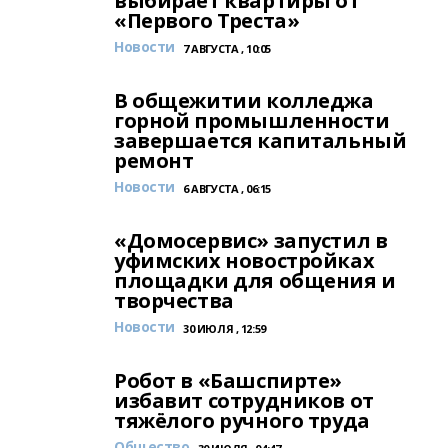
выбирает квартиры от
«Первого Треста»
Новости
7 АВГУСТА , 10:05
В общежитии колледжа
горной промышленности
завершается капитальный
ремонт
Новости
6 АВГУСТА , 06:15
«Домосервис» запустил в
уфимских новостройках
площадки для общения и
творчества
Новости
30 ИЮЛЯ , 12:59
Робот в «Башспирте»
избавит сотрудников от
тяжёлого ручного труда
Общество