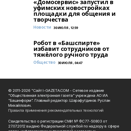
«Домосервис» запустил в
уфимских новостройках
площадки для общения и
творчества
Новости
30 ИЮЛЯ , 12:59
Робот в «Башспирте»
избавит сотрудников от
тяжёлого ручного труда
Общество
30 ИЮЛЯ , 04:47
© 2011-2026 "Сайт I-GAZETA.COM - Сетевое издание
"Общественная электронная газета" учреждена АО ИА
"Башинформ". Главный редактор: Шарафутдинов Руслан
Михайлович.
Правила применения рекомендательных технологий
Свидетельство о регистрации СМИ № ФС77-50803 от
27.07.2012 выдано Федеральной службой по надзору в сфере