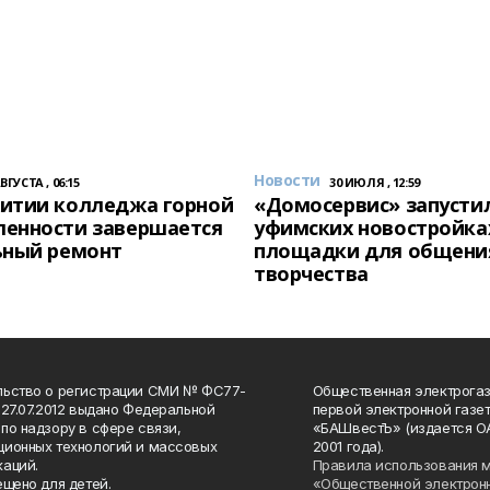
Новости
АВГУСТА , 06:15
30 ИЮЛЯ , 12:59
итии колледжа горной
«Домосервис» запустил
енности завершается
уфимских новостройка
ьный ремонт
площадки для общени
творчества
льство о регистрации СМИ № ФС77-
Общественная электрогаз
 27.07.2012 выдано Федеральной
первой электронной газе
по надзору в сфере связи,
«БАШвестЪ» (издается О
ионных технологий и массовых
2001 года).
аций.
Правила использования 
ещено для детей.
«Общественной электрон