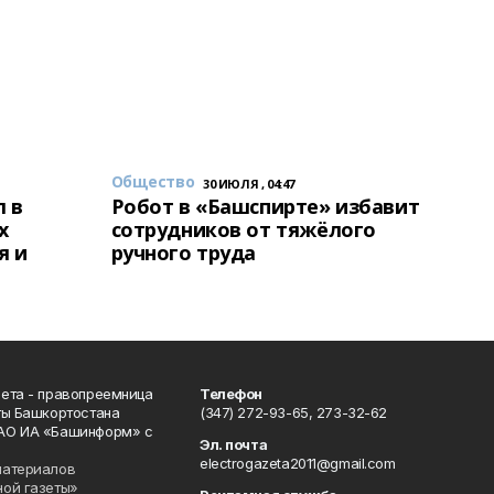
Общество
30 ИЮЛЯ , 04:47
 в
Робот в «Башспирте» избавит
х
сотрудников от тяжёлого
я и
ручного труда
ета - правопреемница
Телефон
ты Башкортостана
(347) 272-93-65, 273-32-62
АО ИА «Башинформ» с
Эл. почта
electrogazeta2011@gmail.com
материалов
ной газеты»