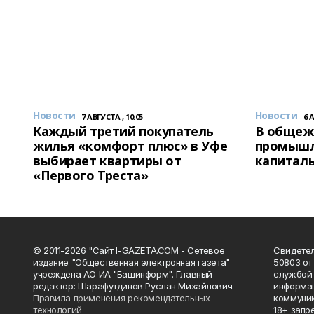
Новости
Новости
7 АВГУСТА , 10:05
6 
Каждый третий покупатель
В общеж
жилья «комфорт плюс» в Уфе
промышл
выбирает квартиры от
капитал
«Первого Треста»
© 2011-2026 "Сайт I-GAZETA.COM - Сетевое
Свидете
издание "Общественная электронная газета"
50803 от
учреждена АО ИА "Башинформ". Главный
службой 
редактор: Шарафутдинов Руслан Михайлович.
информац
Правила применения рекомендательных
коммуник
технологий
18+ запр