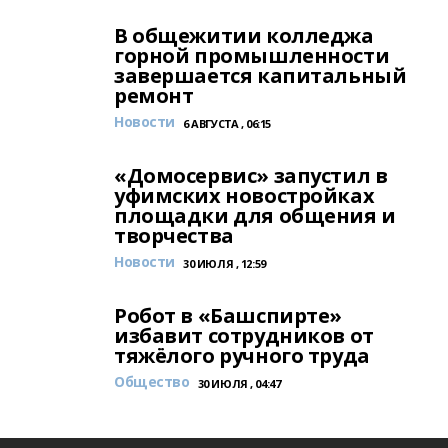
В общежитии колледжа
горной промышленности
завершается капитальный
ремонт
Новости
6 АВГУСТА , 06:15
«Домосервис» запустил в
уфимских новостройках
площадки для общения и
творчества
Новости
30 ИЮЛЯ , 12:59
Робот в «Башспирте»
избавит сотрудников от
тяжёлого ручного труда
Общество
30 ИЮЛЯ , 04:47