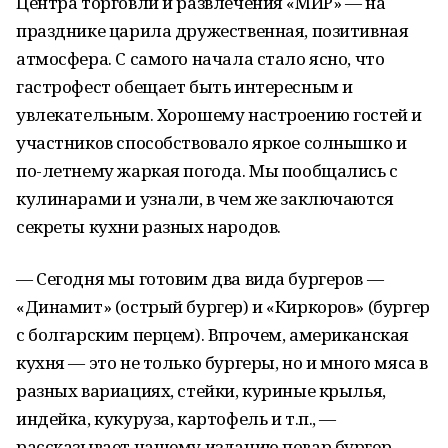
Центра торговли и развлечения «МИР» — на
празднике царила дружественная, позитивная
атмосфера. С самого начала стало ясно, что
гастрофест обещает быть интересным и
увлекательным. Хорошему настроению гостей и
участников способствовало яркое солнышко и
по-летнему жаркая погода. Мы пообщались с
кулинарами и узнали, в чем же заключаются
секреты кухни разных народов.
— Сегодня мы готовим два вида бургеров —
«Динамит» (острый бургер) и «Киркоров» (бургер
с болгарским перцем). Впрочем, американская
кухня — это не только бургеры, но и много мяса в
разных вариациях, стейки, куриные крылья,
индейка, кукуруза, картофель и т.п., —
рассказывает нашему изданию повар бургер-