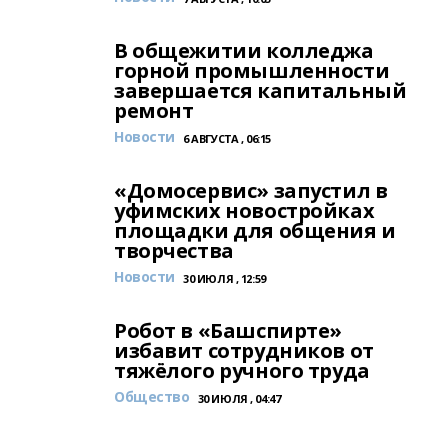
В общежитии колледжа
горной промышленности
завершается капитальный
ремонт
Новости
6 АВГУСТА , 06:15
«Домосервис» запустил в
уфимских новостройках
площадки для общения и
творчества
Новости
30 ИЮЛЯ , 12:59
Робот в «Башспирте»
избавит сотрудников от
тяжёлого ручного труда
Общество
30 ИЮЛЯ , 04:47