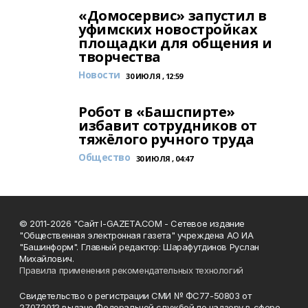
«Домосервис» запустил в
уфимских новостройках
площадки для общения и
творчества
Новости
30 ИЮЛЯ , 12:59
Робот в «Башспирте»
избавит сотрудников от
тяжёлого ручного труда
Общество
30 ИЮЛЯ , 04:47
© 2011-2026 "Сайт I-GAZETA.COM - Сетевое издание
"Общественная электронная газета" учреждена АО ИА
"Башинформ". Главный редактор: Шарафутдинов Руслан
Михайлович.
Правила применения рекомендательных технологий
Свидетельство о регистрации СМИ № ФС77-50803 от
27.07.2012 выдано Федеральной службой по надзору в сфере