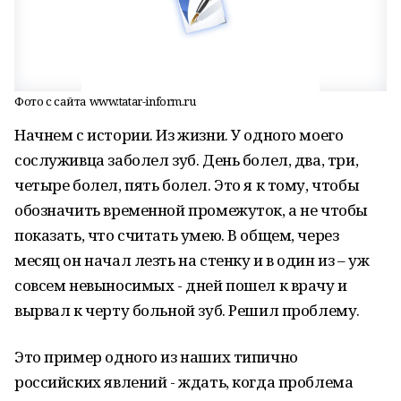
Фото с сайта www.tatar-inform.ru
Начнем с истории. Из жизни. У одного моего
сослуживца заболел зуб. День болел, два, три,
четыре болел, пять болел. Это я к тому, чтобы
обозначить временной промежуток, а не чтобы
показать, что считать умею. В общем, через
месяц он начал лезть на стенку и в один из – уж
совсем невыносимых - дней пошел к врачу и
вырвал к черту больной зуб. Решил проблему.
Это пример одного из наших типично
российских явлений - ждать, когда проблема