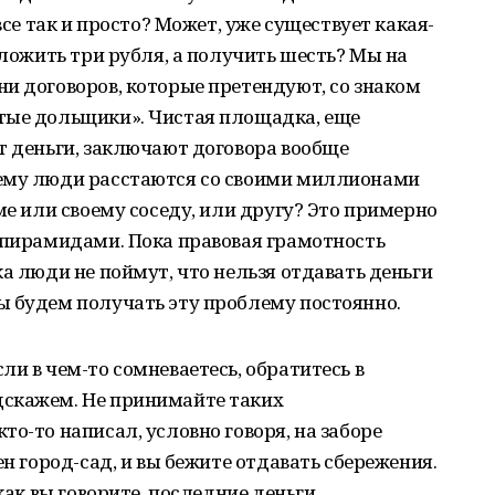
все так и просто? Может, уже существует какая-
вложить три рубля, а получить шесть? Мы на
и договоров, которые претендуют, со знаком
тые дольщики». Чистая площадка, еще
т деньги, заключают договора вообще
чему люди расстаются со своими миллионами
ме или своему соседу, или другу? Это примерно
 пирамидами. Пока правовая грамотность
а люди не поймут, что нельзя отдавать деньги
ы будем получать эту проблему постоянно.
и в чем-то сомневаетесь, обратитесь в
дскажем. Не принимайте таких
о-то написал, условно говоря, на заборе
ен город-сад, и вы бежите отдавать сбережения.
 как вы говорите, последние деньги…