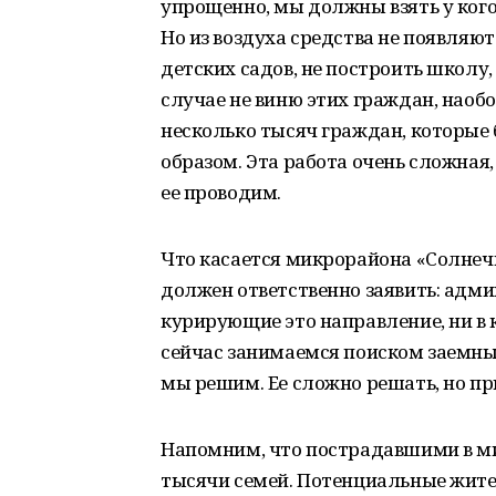
упрощенно, мы должны взять у ког
Но из воздуха средства не появляю
детских садов, не построить школу, 
случае не виню этих граждан, наобор
несколько тысяч граждан, которы
образом. Эта работа очень сложная
ее проводим.
Что касается микрорайона «Солнечн
должен ответственно заявить: адми
курирующие это направление, ни в 
сейчас занимаемся поиском заемны
мы решим. Ее сложно решать, но п
Напомним, что пострадавшими в м
тысячи семей. Потенциальные жители