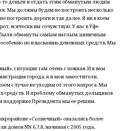
о-то деньги и отдать этим обманутым людям.
тся. Мы должны будем не построить несколько
не построить дороги и так далее. Я ни в коем
от, всячески им сочувствую. У нас в Уфе
е были обмануты самым наглым, циничным
, особенно по изысканию денежных средств. Мы
ый», ситуация там очень сложная. И я вам
нистрация города, я и мои заместители,
коем случае не уходим от этого вопроса. Мы
х средств. И проблему обманутых дольщиков
ри поддержке Президента мы ее решим.
икрорайоне «Солнечный» оказались более
 домов NN 6,7,8, начиная с 2005 года,