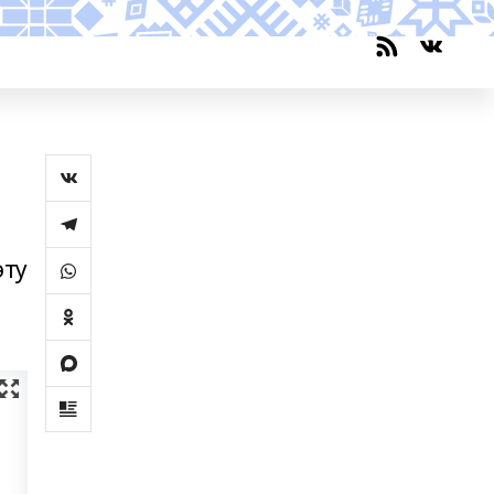
эту
а