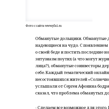
Фото с сайта www.yfa1.ru
Обманутые дольщики. Обманутые до 
надеющиеся на чудо. С появлением 
о своей беде и постить последние н
энтузиазм поутих (а что могут жур
лица?), обманутые соинвесторы дер
себе. Каждый тематический онлайн
несостоявшихся жителей «Солнечного
услышали от Сергея Афонина бодря
сказал, что проблема обманутых до
- Сделаем все возможное для этого. 