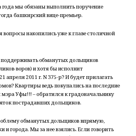
ца года мы обязаны выполнить поручение
тогда башкирский вице-премьер.
я вопросы накопились уже к главе столичной
т поддерживать обманутых дольщиков
иков-воров) и хотя бы исполнит
1 апреля 2011 г. N 375-р? И будет прилагать
мов? Квартиры ведь покупались на последние
и мэра Уфы!!! – обратился к градоначальнику
есяток пострадавших дольщиков.
 проблему обманутых дольщиков впрямую,
и и города. Мы за нее взялись. Если говорить