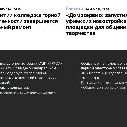
Новости
АВГУСТА , 06:15
30 ИЮЛЯ , 12:59
итии колледжа горной
«Домосервис» запустил
енности завершается
уфимских новостройка
ьный ремонт
площадки для общени
творчества
льство о регистрации СМИ № ФС77-
Общественная электрогаз
 27.07.2012 выдано Федеральной
первой электронной газе
по надзору в сфере связи,
«БАШвестЪ» (издается О
ионных технологий и массовых
2001 года).
аций.
Правила использования 
ещено для детей.
«Общественной электрон
ьзовании персональных данных