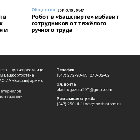
Общество
30 ИЮЛЯ , 04:47
 в
Робот в «Башспирте» избавит
х
сотрудников от тяжёлого
я и
ручного труда
ета - правопреемница
Телефон
ты Башкортостана
(347) 272-93-65, 273-32-62
АО ИА «Башинформ» с
Эл. почта
electrogazeta2011@gmail.com
материалов
ной газеты»
Рекламная служба
(347) 250-11-11 adv@bashinform.ru