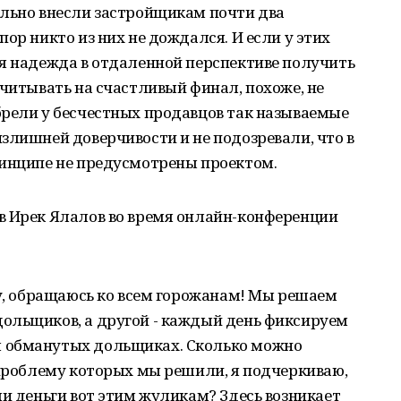
ольно внесли застройщикам почти два
ор никто из них не дождался. И если у этих
ая надежда в отдаленной перспективе получить
считывать на счастливый финал, похоже, не
брели у бесчестных продавцов так называемые
злишней доверчивости и не подозревали, что в
ринципе не предусмотрены проектом.
в Ирек Ялалов во время онлайн-конференции
ру, обращаюсь ко всем горожанам! Мы решаем
ольщиков, а другой - каждый день фиксируем
 обманутых дольщиках. Сколько можно
 проблему которых мы решили, я подчеркиваю,
ли деньги вот этим жуликам? Здесь возникает