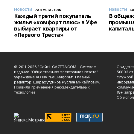
Новости
Новости
7 АВГУСТА , 10:05
6 
Каждый третий покупатель
В общеж
жилья «комфорт плюс» в Уфе
промышл
выбирает квартиры от
капитал
«Первого Треста»
© 2011-2026 "Сайт I-GAZETA.COM - Сетевое
Свидете
издание "Общественная электронная газета"
50803 от
учреждена АО ИА "Башинформ". Главный
службой 
редактор: Шарафутдинов Руслан Михайлович.
информац
Правила применения рекомендательных
коммуник
технологий
18+ запр
Об испол