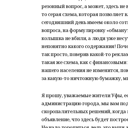
резонный вопрос, а может, здесь не 
то серая схема, которая позволяет 
сегодняшний день имеем около сотн
вопроса, на формулировку «обману
колышка не вбили, а люди уже несу
непонятно какого содержания! По
так просто, поверив какой-то рекла
такая же схема, как с финансовыми
нашего населения не изменится, пок
за какую-то ничтожную бумажку, м
Я прошу, уважаемые жители Уфы, есл
администрацию города, мы вам по
скоропалительных решений, когда кт
объявление, что здесь будет постро
Не надо торопиться, ведь это ваши,