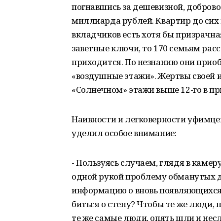
погнавшись за дешевизной, добров
миллиарда рублей. Квартир до сих п
вкладчиков есть хотя бы призрачн
заветные ключи, то 170 семьям рас
приходится. По незнанию они прио
«воздушные этажи». Жертвы своей и
«Солнечном» этажи выше 12-го в п
Наивности и легковерности уфимце
уделил особое внимание:
- Пользуясь случаем, глядя в каме
одной рукой проблему обманутых д
информацию о вновь появляющихся
биться о стену? Чтобы те же люди,
те же самые люди, опять шли и нес