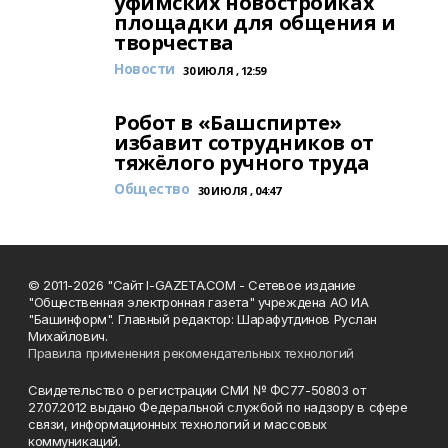
уфимских новостройках
площадки для общения и
творчества
Новости
30 ИЮЛЯ , 12:59
Робот в «Башспирте»
избавит сотрудников от
тяжёлого ручного труда
Общество
30 ИЮЛЯ , 04:47
© 2011-2026 "Сайт I-GAZETA.COM - Сетевое издание
"Общественная электронная газета" учреждена АО ИА
"Башинформ". Главный редактор: Шарафутдинов Руслан
Михайлович.
Правила применения рекомендательных технологий
Свидетельство о регистрации СМИ № ФС77-50803 от
27.07.2012 выдано Федеральной службой по надзору в сфере
связи, информационных технологий и массовых
коммуникаций.