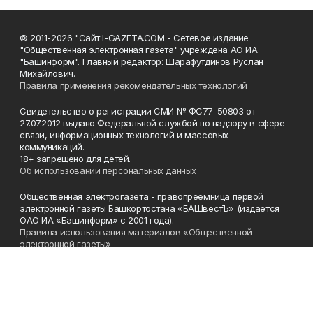
© 2011-2026 "Сайт I-GAZETA.COM - Сетевое издание
"Общественная электронная газета" учреждена АО ИА
"Башинформ". Главный редактор: Шарафутдинов Руслан
Михайлович.
Правила применения рекомендательных технологий
Свидетельство о регистрации СМИ № ФС77-50803 от
27.07.2012 выдано Федеральной службой по надзору в сфере
связи, информационных технологий и массовых
коммуникаций.
18+ запрещено для детей.
Об использовании персональных данных
Общественная электрогазета - правопреемница первой
электронной газеты Башкортостана «БАШвестЪ» (издается
ОАО ИА «Башинформ» с 2001 года).
Правила использования материалов «Общественной
электронной газеты»
Телефон
(347) 272-93-65, 273-32-62
Эл. почта