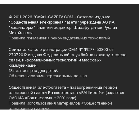
© 2011-2026 "Сайт I-GAZETA.COM - Сетевое издание
"Общественная электронная газета" учреждена АО ИА
"Башинформ". Главный редактор: Шарафутдинов Руслан
Михайлович.
Правила применения рекомендательных технологий
Свидетельство о регистрации СМИ № ФС77-50803 от
27.07.2012 выдано Федеральной службой по надзору в сфере
связи, информационных технологий и массовых
коммуникаций.
18+ запрещено для детей.
Об использовании персональных данных
Общественная электрогазета - правопреемница первой
электронной газеты Башкортостана «БАШвестЪ» (издается
ОАО ИА «Башинформ» с 2001 года).
Правила использования материалов «Общественной
электронной газеты»
Телефон
(347) 272-93-65, 273-32-62
Эл. почта