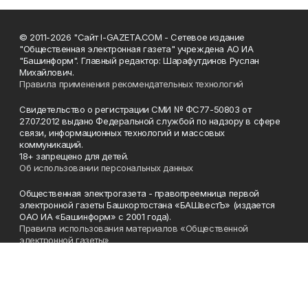
© 2011-2026 "Сайт I-GAZETA.COM - Сетевое издание
"Общественная электронная газета" учреждена АО ИА
"Башинформ". Главный редактор: Шарафутдинов Руслан
Михайлович.
Правила применения рекомендательных технологий
Свидетельство о регистрации СМИ № ФС77-50803 от
27.07.2012 выдано Федеральной службой по надзору в сфере
связи, информационных технологий и массовых
коммуникаций.
18+ запрещено для детей.
Об использовании персональных данных
Общественная электрогазета - правопреемница первой
электронной газеты Башкортостана «БАШвестЪ» (издается
ОАО ИА «Башинформ» с 2001 года).
Правила использования материалов «Общественной
электронной газеты»
Телефон
(347) 272-93-65, 273-32-62
Эл. почта