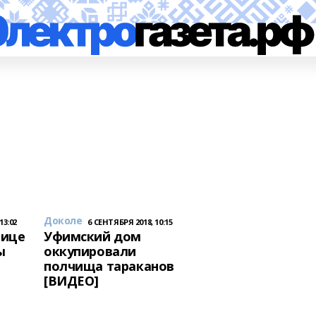
Доколе
13:02
6 СЕНТЯБРЯ 2018, 10:15
нице
Уфимский дом
ы
оккупировали
полчища тараканов
[ВИДЕО]