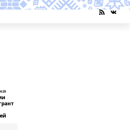
6:28
ии
грант
ей