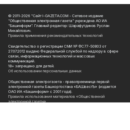
© 2011-2026 "Сайт I-GAZETA.COM - Сетевое издание
"Общественная электронная газета" учреждена АО ИА
"Башинформ". Главный редактор: Шарафутдинов Руслан
Михайлович.
Правила применения рекомендательных технологий
Свидетельство о регистрации СМИ № ФС77-50803 от
27.07.2012 выдано Федеральной службой по надзору в сфере
связи, информационных технологий и массовых
коммуникаций.
18+ запрещено для детей.
Об использовании персональных данных
Общественная электрогазета - правопреемница первой
электронной газеты Башкортостана «БАШвестЪ» (издается
ОАО ИА «Башинформ» с 2001 года).
Правила использования материалов «Общественной
электронной газеты»
Телефон
(347) 272-93-65, 273-32-62
Эл. почта