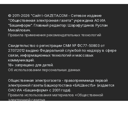
© 2011-2026 "Сайт I-GAZETA.COM - Сетевое издание
"Общественная электронная газета" учреждена АО ИА
"Башинформ". Главный редактор: Шарафутдинов Руслан
Михайлович.
Правила применения рекомендательных технологий
Свидетельство о регистрации СМИ № ФС77-50803 от
27.07.2012 выдано Федеральной службой по надзору в сфере
связи, информационных технологий и массовых
коммуникаций.
18+ запрещено для детей.
Об использовании персональных данных
Общественная электрогазета - правопреемница первой
электронной газеты Башкортостана «БАШвестЪ» (издается
ОАО ИА «Башинформ» с 2001 года).
Правила использования материалов «Общественной
электронной газеты»
Телефон
(347) 272-93-65, 273-32-62
Эл. почта