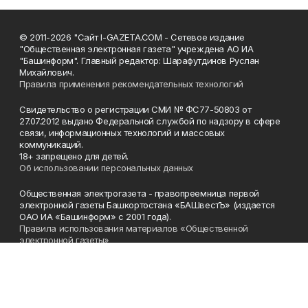
© 2011-2026 "Сайт I-GAZETA.COM - Сетевое издание
"Общественная электронная газета" учреждена АО ИА
"Башинформ". Главный редактор: Шарафутдинов Руслан
Михайлович.
Правила применения рекомендательных технологий
Свидетельство о регистрации СМИ № ФС77-50803 от
27.07.2012 выдано Федеральной службой по надзору в сфере
связи, информационных технологий и массовых
коммуникаций.
18+ запрещено для детей.
Об использовании персональных данных
Общественная электрогазета - правопреемница первой
электронной газеты Башкортостана «БАШвестЪ» (издается
ОАО ИА «Башинформ» с 2001 года).
Правила использования материалов «Общественной
электронной газеты»
Телефон
(347) 272-93-65, 273-32-62
Эл. почта