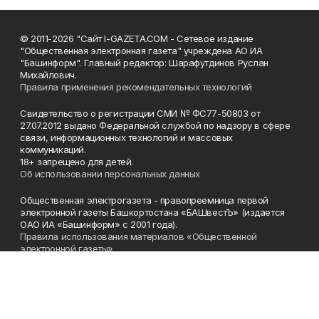
© 2011-2026 "Сайт I-GAZETA.COM - Сетевое издание
"Общественная электронная газета" учреждена АО ИА
"Башинформ". Главный редактор: Шарафутдинов Руслан
Михайлович.
Правила применения рекомендательных технологий
Свидетельство о регистрации СМИ № ФС77-50803 от
27.07.2012 выдано Федеральной службой по надзору в сфере
связи, информационных технологий и массовых
коммуникаций.
18+ запрещено для детей.
Об использовании персональных данных
Общественная электрогазета - правопреемница первой
электронной газеты Башкортостана «БАШвестЪ» (издается
ОАО ИА «Башинформ» с 2001 года).
Правила использования материалов «Общественной
электронной газеты»
Телефон
(347) 272-93-65, 273-32-62
Эл. почта