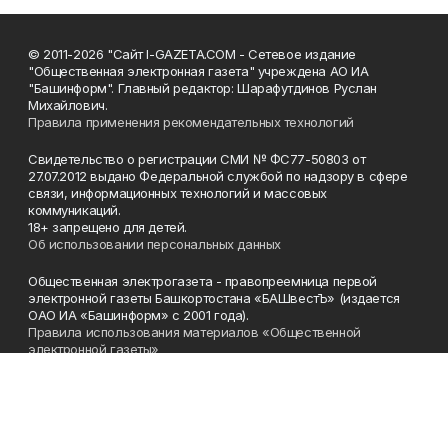
© 2011-2026 "Сайт I-GAZETA.COM - Сетевое издание
"Общественная электронная газета" учреждена АО ИА
"Башинформ". Главный редактор: Шарафутдинов Руслан
Михайлович.
Правила применения рекомендательных технологий
Свидетельство о регистрации СМИ № ФС77-50803 от
27.07.2012 выдано Федеральной службой по надзору в сфере
связи, информационных технологий и массовых
коммуникаций.
18+ запрещено для детей.
Об использовании персональных данных
Общественная электрогазета - правопреемница первой
электронной газеты Башкортостана «БАШвестЪ» (издается
ОАО ИА «Башинформ» с 2001 года).
Правила использования материалов «Общественной
электронной газеты»
Телефон
(347) 272-93-65, 273-32-62
Эл. почта