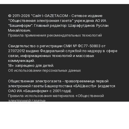
© 2011-2026 "Сайт I-GAZETA.COM - Сетевое издание
"Общественная электронная газета" учреждена АО ИА
"Башинформ". Главный редактор: Шарафутдинов Руслан
Михайлович.
Правила применения рекомендательных технологий
Свидетельство о регистрации СМИ № ФС77-50803 от
27.07.2012 выдано Федеральной службой по надзору в сфере
связи, информационных технологий и массовых
коммуникаций.
18+ запрещено для детей.
Об использовании персональных данных
Общественная электрогазета - правопреемница первой
электронной газеты Башкортостана «БАШвестЪ» (издается
ОАО ИА «Башинформ» с 2001 года).
Правила использования материалов «Общественной
электронной газеты»
Телефон
(347) 272-93-65, 273-32-62
Эл. почта