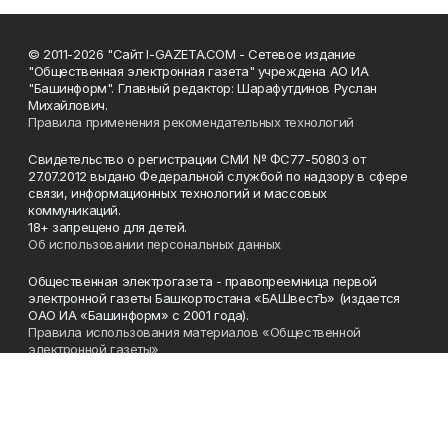
© 2011-2026 "Сайт I-GAZETA.COM - Сетевое издание
"Общественная электронная газета" учреждена АО ИА
"Башинформ". Главный редактор: Шарафутдинов Руслан
Михайлович.
Правила применения рекомендательных технологий
Свидетельство о регистрации СМИ № ФС77-50803 от
27.07.2012 выдано Федеральной службой по надзору в сфере
связи, информационных технологий и массовых
коммуникаций.
18+ запрещено для детей.
Об использовании персональных данных
Общественная электрогазета - правопреемница первой
электронной газеты Башкортостана «БАШвестЪ» (издается
ОАО ИА «Башинформ» с 2001 года).
Правила использования материалов «Общественной
электронной газеты»
Телефон
(347) 272-93-65, 273-32-62
Эл. почта