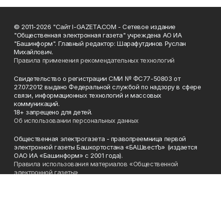
© 2011-2026 "Сайт I-GAZETA.COM - Сетевое издание
"Общественная электронная газета" учреждена АО ИА
"Башинформ". Главный редактор: Шарафутдинов Руслан
Михайлович.
Правила применения рекомендательных технологий
Свидетельство о регистрации СМИ № ФС77-50803 от
27.07.2012 выдано Федеральной службой по надзору в сфере
связи, информационных технологий и массовых
коммуникаций.
18+ запрещено для детей.
Об использовании персональных данных
Общественная электрогазета - правопреемница первой
электронной газеты Башкортостана «БАШвестЪ» (издается
ОАО ИА «Башинформ» с 2001 года).
Правила использования материалов «Общественной
электронной газеты»
Телефон
(347) 272-93-65, 273-32-62
Эл. почта