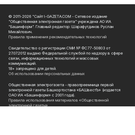
© 2011-2026 "Сайт I-GAZETA.COM - Сетевое издание
"Общественная электронная газета" учреждена АО ИА
"Башинформ". Главный редактор: Шарафутдинов Руслан
Михайлович.
Правила применения рекомендательных технологий
Свидетельство о регистрации СМИ № ФС77-50803 от
27.07.2012 выдано Федеральной службой по надзору в сфере
связи, информационных технологий и массовых
коммуникаций.
18+ запрещено для детей.
Об использовании персональных данных
Общественная электрогазета - правопреемница первой
электронной газеты Башкортостана «БАШвестЪ» (издается
ОАО ИА «Башинформ» с 2001 года).
Правила использования материалов «Общественной
электронной газеты»
Телефон
(347) 272-93-65, 273-32-62
Эл. почта