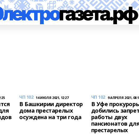
ЧП 102
ЧП 102
:25
14 ИЮЛЯ 2021, 12:27
9 АПРЕЛЯ 2021, 08:
тся
В Башкирии директор
В Уфе прокурор
для
дома престарелых
добились запре
идов
осуждена на три года
работы двух
пансионатов дл
престарелых