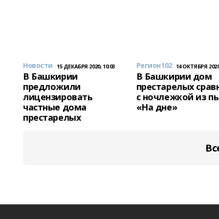
Новости
Регион102
15 ДЕКАБРЯ 2020, 10:03
14 ОКТЯБРЯ 2020,
В Башкирии
В Башкирии дом
предложили
престарелых срав
лицензировать
с ночлежкой из п
частные дома
«На дне»
престарелых
Вс