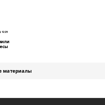
 12:29
нили
ьесы
е материалы