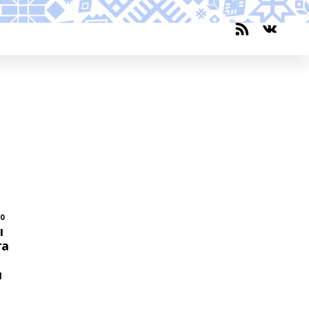
10
ы
та
я