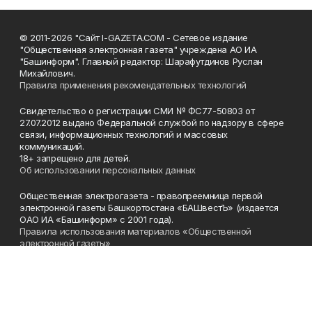
© 2011-2026 "Сайт I-GAZETA.COM - Сетевое издание
"Общественная электронная газета" учреждена АО ИА
"Башинформ". Главный редактор: Шарафутдинов Руслан
Михайлович.
Правила применения рекомендательных технологий
Свидетельство о регистрации СМИ № ФС77-50803 от
27.07.2012 выдано Федеральной службой по надзору в сфере
связи, информационных технологий и массовых
коммуникаций.
18+ запрещено для детей.
Об использовании персональных данных
Общественная электрогазета - правопреемница первой
электронной газеты Башкортостана «БАШвестЪ» (издается
ОАО ИА «Башинформ» с 2001 года).
Правила использования материалов «Общественной
электронной газеты»
Телефон
(347) 272-93-65, 273-32-62
Эл. почта