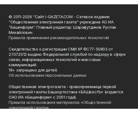
© 2011-2026 "Сайт I-GAZETA.COM - Сетевое издание
"Общественная электронная газета" учреждена АО ИА
"Башинформ". Главный редактор: Шарафутдинов Руслан
Михайлович.
Правила применения рекомендательных технологий
Свидетельство о регистрации СМИ № ФС77-50803 от
27.07.2012 выдано Федеральной службой по надзору в сфере
связи, информационных технологий и массовых
коммуникаций.
18+ запрещено для детей.
Об использовании персональных данных
Общественная электрогазета - правопреемница первой
электронной газеты Башкортостана «БАШвестЪ» (издается
ОАО ИА «Башинформ» с 2001 года).
Правила использования материалов «Общественной
электронной газеты»
Телефон
(347) 272-93-65, 273-32-62
Эл. почта