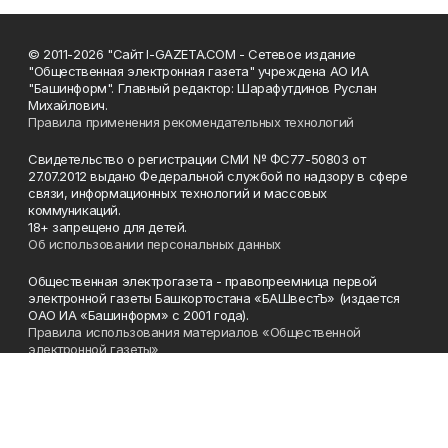
© 2011-2026 "Сайт I-GAZETA.COM - Сетевое издание
"Общественная электронная газета" учреждена АО ИА
"Башинформ". Главный редактор: Шарафутдинов Руслан
Михайлович.
Правила применения рекомендательных технологий
Свидетельство о регистрации СМИ № ФС77-50803 от
27.07.2012 выдано Федеральной службой по надзору в сфере
связи, информационных технологий и массовых
коммуникаций.
18+ запрещено для детей.
Об использовании персональных данных
Общественная электрогазета - правопреемница первой
электронной газеты Башкортостана «БАШвестЪ» (издается
ОАО ИА «Башинформ» с 2001 года).
Правила использования материалов «Общественной
электронной газеты»
Телефон
(347) 272-93-65, 273-32-62
Эл. почта