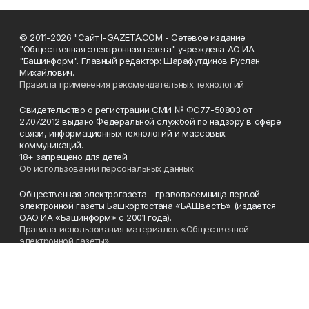
© 2011-2026 "Сайт I-GAZETA.COM - Сетевое издание
"Общественная электронная газета" учреждена АО ИА
"Башинформ". Главный редактор: Шарафутдинов Руслан
Михайлович.
Правила применения рекомендательных технологий
Свидетельство о регистрации СМИ № ФС77-50803 от
27.07.2012 выдано Федеральной службой по надзору в сфере
связи, информационных технологий и массовых
коммуникаций.
18+ запрещено для детей.
Об использовании персональных данных
Общественная электрогазета - правопреемница первой
электронной газеты Башкортостана «БАШвестЪ» (издается
ОАО ИА «Башинформ» с 2001 года).
Правила использования материалов «Общественной
электронной газеты»
Телефон
(347) 272-93-65, 273-32-62
Эл. почта