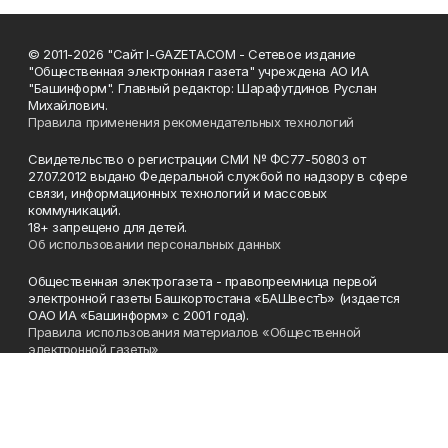
© 2011-2026 "Сайт I-GAZETA.COM - Сетевое издание
"Общественная электронная газета" учреждена АО ИА
"Башинформ". Главный редактор: Шарафутдинов Руслан
Михайлович.
Правила применения рекомендательных технологий
Свидетельство о регистрации СМИ № ФС77-50803 от
27.07.2012 выдано Федеральной службой по надзору в сфере
связи, информационных технологий и массовых
коммуникаций.
18+ запрещено для детей.
Об использовании персональных данных
Общественная электрогазета - правопреемница первой
электронной газеты Башкортостана «БАШвестЪ» (издается
ОАО ИА «Башинформ» с 2001 года).
Правила использования материалов «Общественной
электронной газеты»
Телефон
(347) 272-93-65, 273-32-62
Эл. почта