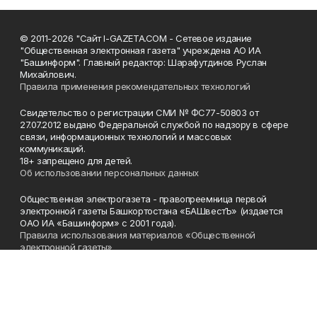
© 2011-2026 "Сайт I-GAZETA.COM - Сетевое издание
"Общественная электронная газета" учреждена АО ИА
"Башинформ". Главный редактор: Шарафутдинов Руслан
Михайлович.
Правила применения рекомендательных технологий
Свидетельство о регистрации СМИ № ФС77-50803 от
27.07.2012 выдано Федеральной службой по надзору в сфере
связи, информационных технологий и массовых
коммуникаций.
18+ запрещено для детей.
Об использовании персональных данных
Общественная электрогазета - правопреемница первой
электронной газеты Башкортостана «БАШвестЪ» (издается
ОАО ИА «Башинформ» с 2001 года).
Правила использования материалов «Общественной
электронной газеты»
Телефон
(347) 272-93-65, 273-32-62
Эл. почта