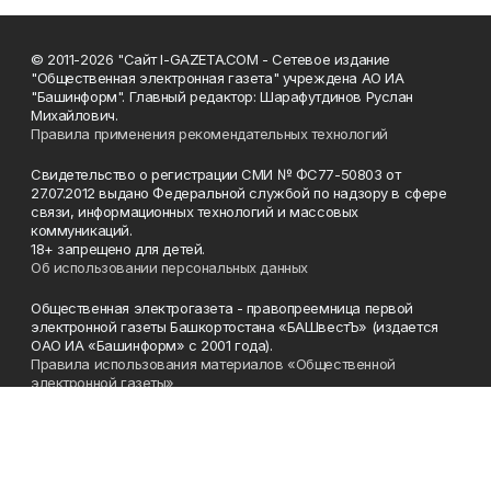
© 2011-2026 "Сайт I-GAZETA.COM - Сетевое издание
"Общественная электронная газета" учреждена АО ИА
"Башинформ". Главный редактор: Шарафутдинов Руслан
Михайлович.
Правила применения рекомендательных технологий
Свидетельство о регистрации СМИ № ФС77-50803 от
27.07.2012 выдано Федеральной службой по надзору в сфере
связи, информационных технологий и массовых
коммуникаций.
18+ запрещено для детей.
Об использовании персональных данных
Общественная электрогазета - правопреемница первой
электронной газеты Башкортостана «БАШвестЪ» (издается
ОАО ИА «Башинформ» с 2001 года).
Правила использования материалов «Общественной
электронной газеты»
Телефон
(347) 272-93-65, 273-32-62
Эл. почта