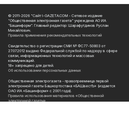
© 2011-2026 "Сайт I-GAZETA.COM - Сетевое издание
"Общественная электронная газета" учреждена АО ИА
"Башинформ". Главный редактор: Шарафутдинов Руслан
Михайлович.
Правила применения рекомендательных технологий
Свидетельство о регистрации СМИ № ФС77-50803 от
27.07.2012 выдано Федеральной службой по надзору в сфере
связи, информационных технологий и массовых
коммуникаций.
18+ запрещено для детей.
Об использовании персональных данных
Общественная электрогазета - правопреемница первой
электронной газеты Башкортостана «БАШвестЪ» (издается
ОАО ИА «Башинформ» с 2001 года).
Правила использования материалов «Общественной
электронной газеты»
Телефон
(347) 272-93-65, 273-32-62
Эл. почта