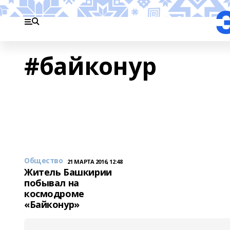
#байконур
Общество
21 МАРТА 2016, 12:48
Житель Башкирии
побывал на
космодроме
«Байконур»