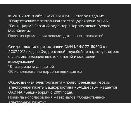
© 2011-2026 "Сайт I-GAZETA.COM - Сетевое издание
"Общественная электронная газета" учреждена АО ИА
"Башинформ". Главный редактор: Шарафутдинов Руслан
Михайлович.
Правила применения рекомендательных технологий
Свидетельство о регистрации СМИ № ФС77-50803 от
27.07.2012 выдано Федеральной службой по надзору в сфере
связи, информационных технологий и массовых
коммуникаций.
18+ запрещено для детей.
Об использовании персональных данных
Общественная электрогазета - правопреемница первой
электронной газеты Башкортостана «БАШвестЪ» (издается
ОАО ИА «Башинформ» с 2001 года).
Правила использования материалов «Общественной
электронной газеты»
Телефон
(347) 272-93-65, 273-32-62
Эл. почта