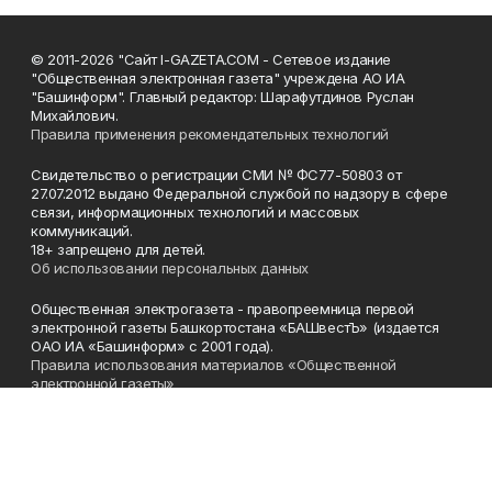
© 2011-2026 "Сайт I-GAZETA.COM - Сетевое издание
"Общественная электронная газета" учреждена АО ИА
"Башинформ". Главный редактор: Шарафутдинов Руслан
Михайлович.
Правила применения рекомендательных технологий
Свидетельство о регистрации СМИ № ФС77-50803 от
27.07.2012 выдано Федеральной службой по надзору в сфере
связи, информационных технологий и массовых
коммуникаций.
18+ запрещено для детей.
Об использовании персональных данных
Общественная электрогазета - правопреемница первой
электронной газеты Башкортостана «БАШвестЪ» (издается
ОАО ИА «Башинформ» с 2001 года).
Правила использования материалов «Общественной
электронной газеты»
Телефон
(347) 272-93-65, 273-32-62
Эл. почта