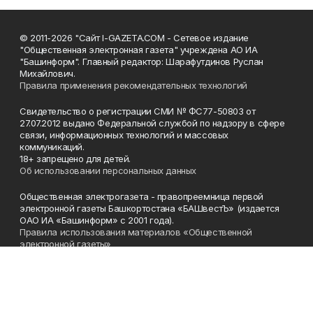
© 2011-2026 "Сайт I-GAZETA.COM - Сетевое издание
"Общественная электронная газета" учреждена АО ИА
"Башинформ". Главный редактор: Шарафутдинов Руслан
Михайлович.
Правила применения рекомендательных технологий
Свидетельство о регистрации СМИ № ФС77-50803 от
27.07.2012 выдано Федеральной службой по надзору в сфере
связи, информационных технологий и массовых
коммуникаций.
18+ запрещено для детей.
Об использовании персональных данных
Общественная электрогазета - правопреемница первой
электронной газеты Башкортостана «БАШвестЪ» (издается
ОАО ИА «Башинформ» с 2001 года).
Правила использования материалов «Общественной
электронной газеты»
Телефон
(347) 272-93-65, 273-32-62
Эл. почта