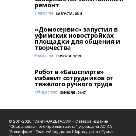
ремонт
Новости
6 АВГУСТА , 06:15
«Домосервис» запустил в
уфимских новостройках
площадки для общения и
творчества
Новости
30 ИЮЛЯ , 12:59
Робот в «Башспирте»
избавит сотрудников от
тяжёлого ручного труда
Общество
30 ИЮЛЯ , 04:47
© 2011-2026 "Сайт I-GAZETA.COM - Сетевое издание
"Общественная электронная газета" учреждена АО ИА
"Башинформ". Главный редактор: Шарафутдинов Руслан