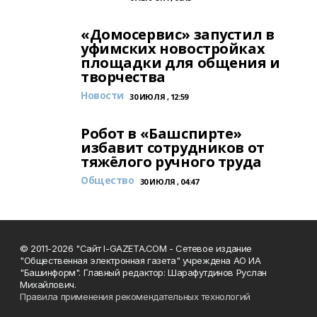
«Домосервис» запустил в
уфимских новостройках
площадки для общения и
творчества
Новости
30 ИЮЛЯ , 12:59
Робот в «Башспирте»
избавит сотрудников от
тяжёлого ручного труда
Общество
30 ИЮЛЯ , 04:47
© 2011-2026 "Сайт I-GAZETA.COM - Сетевое издание
"Общественная электронная газета" учреждена АО ИА
"Башинформ". Главный редактор: Шарафутдинов Руслан
Михайлович.
Правила применения рекомендательных технологий