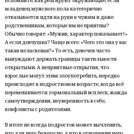
Вспомните, как реагируют окружающие, если
младенец мужского пола категорично
отказывается идти на руки к чужим и даже
родственникам, которые им не приятны?
Обычно говорят: «Мужик, характер показывает!»
А если девчушка? Чаще всего: «Чего это она у вас
такая неласковая?» То есть, девочек часто
вынуждают держать границы тактильности
открытыми. А неприятные открытия, что
взрослые могут этим злоупотребить, нередко
происходят в подростковом возрасте, когда всё
перемешивается: гормональный всплеск, жажда
самоутверждения, неуверенность в себе,
конфликты с родителями.
В итоге не всегда подросток может вычленить,
что для него безопасно, а что в отношении него