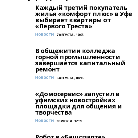
Каждый третий покупатель
жилья «комфорт плюс» в Уфе
выбирает квартиры от
«Первого Треста»
Новости
7 АВГУСТА , 10:05
В общежитии колледжа
горной промышленности
завершается капитальный
ремонт
Новости
6 АВГУСТА , 06:15
«Домосервис» запустил в
уфимских новостройках
площадки для общения и
творчества
Новости
30 ИЮЛЯ , 12:59
Робот в «Башспирте»