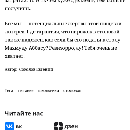
затратах. То есть чем хуже сделаешь, тем больше
получишь.
Все мы — потенциальные жертвы этой пищевой
лотереи. Где гарантия, что пирожок в столовой
так же надежен, как если бы его подали к столу
Махмуду Аббасу? Ревизорро, ау! Тебя очень не
хватает.
Автор:
Соколов Евгений
Теги:
питание
школьники
столовая
Читайте нас