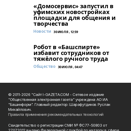
«Домосервис» запустил в
уфимских новостройках
площадки для общения и
творчества
Новости
30 ИЮЛЯ , 12:59
Робот в «Башспирте»
избавит сотрудников от
тяжёлого ручного труда
Общество
30 ИЮЛЯ , 04:47
© 2011-2026 "Сайт I-GAZETA.COM - Сетевое издание
"Общественная электронная газета" учреждена АО ИА
"Башинформ". Главный редактор: Шарафутдинов Руслан
Михайлович.
Правила применения рекомендательных технологий
Свидетельство о регистрации СМИ № ФС77-50803 от
27.07.2012 выдано Федеральной службой по надзору в сфере