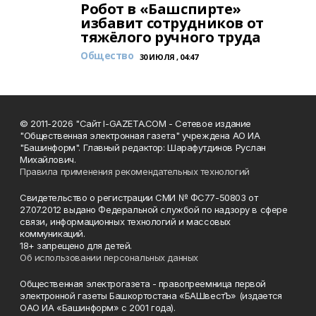
Робот в «Башспирте»
избавит сотрудников от
тяжёлого ручного труда
Общество
30 ИЮЛЯ , 04:47
© 2011-2026 "Сайт I-GAZETA.COM - Сетевое издание
"Общественная электронная газета" учреждена АО ИА
"Башинформ". Главный редактор: Шарафутдинов Руслан
Михайлович.
Правила применения рекомендательных технологий
Свидетельство о регистрации СМИ № ФС77-50803 от
27.07.2012 выдано Федеральной службой по надзору в сфере
связи, информационных технологий и массовых
коммуникаций.
18+ запрещено для детей.
Об использовании персональных данных
Общественная электрогазета - правопреемница первой
электронной газеты Башкортостана «БАШвестЪ» (издается
ОАО ИА «Башинформ» с 2001 года).