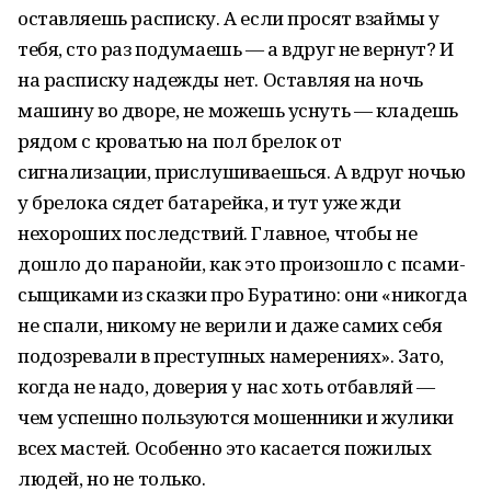
оставляешь расписку. А если просят взаймы у
тебя, сто раз подумаешь — а вдруг не вернут? И
на расписку надежды нет. Оставляя на ночь
машину во дворе, не можешь уснуть — кладешь
рядом с кроватью на пол брелок от
сигнализации, прислушиваешься. А вдруг ночью
у брелока сядет батарейка, и тут уже жди
нехороших последствий. Главное, чтобы не
дошло до паранойи, как это произошло с псами-
сыщиками из сказки про Буратино: они «никогда
не спали, никому не верили и даже самих себя
подозревали в преступных намерениях». Зато,
когда не надо, доверия у нас хоть отбавляй —
чем успешно пользуются мошенники и жулики
всех мастей. Особенно это касается пожилых
людей, но не только.