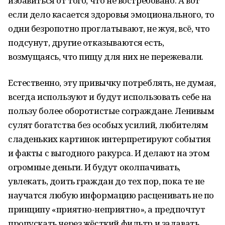
избавиться от того, что не востребовано. А вот
если дело касается здоровья эмоционального, то
одни безропотно проглатывают, не жуя, всё, что
подсунут, другие отказываются есть,
возмущаясь, что пищу для них не пережевали.
Естественно, эту привычку потреблять, не думая,
всегда используют и будут использовать себе на
пользу более оборотистые сограждане. Ленивым
сулят богатства без особых усилий, любителям
сладеньких картинок интерпретируют события
и факты с выгодного ракурса. И делают на этом
огромные деньги. И будут околпачивать,
увлекать, доить граждан до тех пор, пока те не
научатся любую информацию расценивать не по
принципу «приятно-неприятно», а предпочтут
пропускать через жёсткий фильтр и задавать