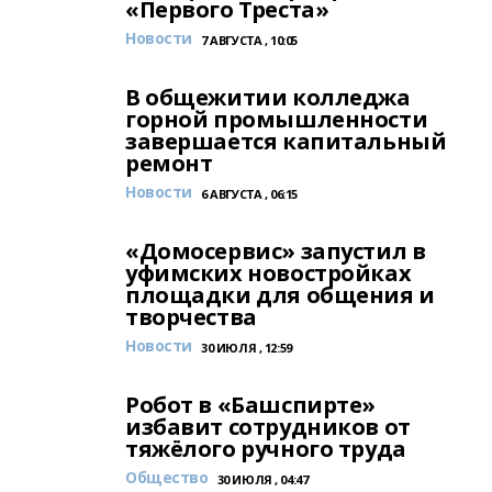
«Первого Треста»
Новости
7 АВГУСТА , 10:05
В общежитии колледжа
горной промышленности
завершается капитальный
ремонт
Новости
6 АВГУСТА , 06:15
«Домосервис» запустил в
уфимских новостройках
площадки для общения и
творчества
Новости
30 ИЮЛЯ , 12:59
Робот в «Башспирте»
избавит сотрудников от
тяжёлого ручного труда
Общество
30 ИЮЛЯ , 04:47