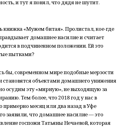
сть, и тут я понял, что дядя не шутит.
ь книжка «Мужем битая». Пролистал, кое-где
оправдывает домашнее насилие и считает
дится в подчиненном положении. Ей это
тые пытками?
ось бы, современном мире подобные мерзости
и становятся объектами домашнего унижения
но осудим эту «мирную», не выходящую за
ранию. Тем более, что 2018 год у нас в
 примерно месяц или два назад в Уфе
го заявили, что домашнее насилие — это
аявление госпожи Татьяны Нечаевой, которая