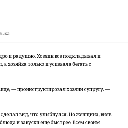
зыка
дро и радушно. Хозяин все подкладывал и
а хозяйка только и успевала бегать с
виде, — проинструктировал хозяин супругу. —
 сделал вид, что улыбнулся. Но женщина, вняв
 блюда и закуски еще быстрее. Всем своим