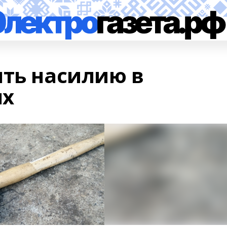
ять насилию в
ях