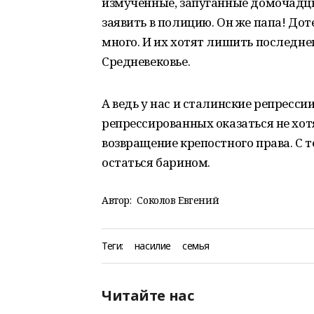
измученные, запуганные домочадцы
заявить в полицию. Он же папа! Дот
много. И их хотят лишить последнег
Средневековье.
А ведь у нас и сталинские репресси
репрессированных оказаться не хот
возвращение крепостного права. С 
остаться барином.
Автор:
Соколов Евгений
Теги:
насилие
семья
Читайте нас