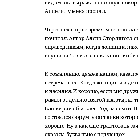
видом она выражала полную покорно
Аппетит у меня пропал.
Через некоторое время мне попалас
почитал. Автор Алена Стерлигова 
справедливым, когда женщина нахо
внушили? Или это показания, выби
К сожалению, даже в нашем, казал
встречаются. Когда женщины и дет
и насилия. И хорошо, если мы друж
рамки отдельно взятой квартиры, ти
Башкирии объявлен Годом семьи. Но
состоялся форум, участники которо
хорошо. Ну а как еще трактовать з
сказала буквально следующее: