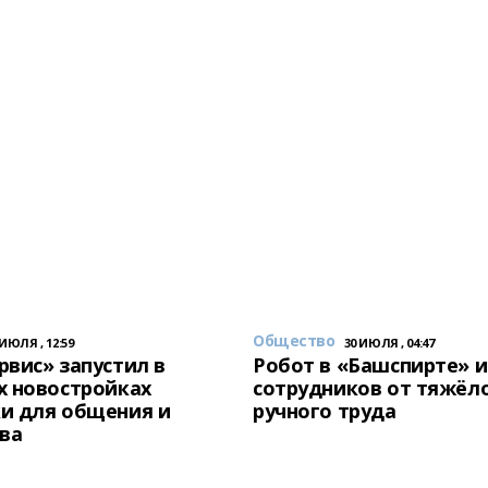
Общество
 ИЮЛЯ , 12:59
30 ИЮЛЯ , 04:47
вис» запустил в
Робот в «Башспирте» 
х новостройках
сотрудников от тяжёл
и для общения и
ручного труда
ва