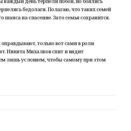
 каждый день терпели побои, но боялись
ерпелись бедолаги. Полагаю, что таких семей
о шанса на спасение. Зато семья сохранится.
и оправдывают, только вот сами в роли
ят. Никита Михалков спит и видит
тем лишь условием, чтобы самому при этом