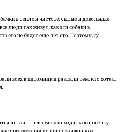
ачки в тепле и чистоте, сытые и довольные.
се люди так живут, как эти собаки в
то его не будет еще лет сто. Поэтому, да —
али всех в питомник и раздали тем, кто хотел.
я.
ются в стаи — невозможно ходить по поселку
у нас организации по пристраиванию и