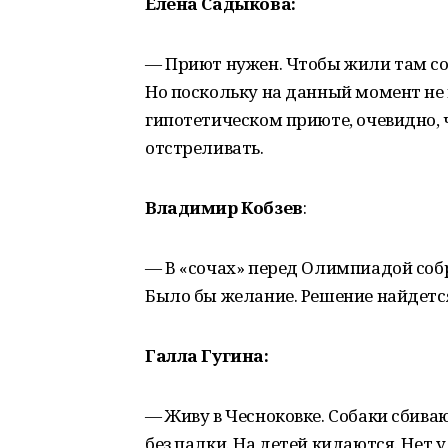
Елена Садыкова:
— Приют нужен. Чтобы жили там соб
Но поскольку на данный момент не в
гипотетическом приюте, очевидно, ч
отстреливать.
Владимир Кобзев
:
— В «сочах» перед Олимпиадой собр
Было бы желание. Решение найдетс
Галла Гугина:
— Живу в Чесноковке. Собаки сбива
без палки. На детей кидаются. Нет 