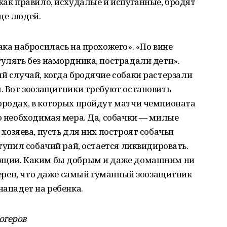
 как правило, исхудалые и испуганные, бродят
де людей.
ака набросилась на прохожего». «По вине
гулять без намордника, пострадали дети».
ый случай, когда бродячие собаки растерзали
я. Вот зоозащитники требуют остановить
ородах, в которых пройдут матчи чемпионата
то необходимая мера. Да, собачки — милые
 хозяева, пусть для них построят собачьи
ступил собачий рай, остается ликвидировать.
ляции. Каким бы добрым и даже домашним ни
уверен, что даже самый гуманный зоозащитник
нападет на ребенка.
огеров