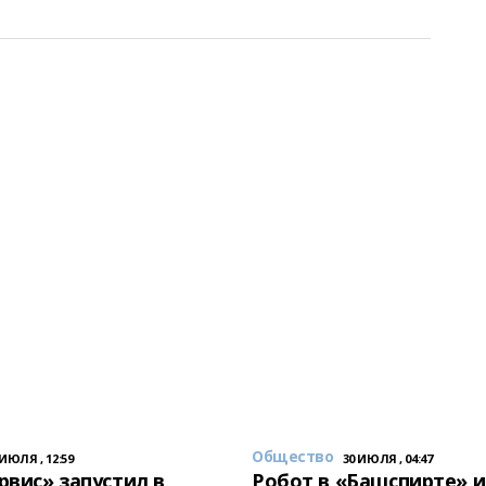
Общество
 ИЮЛЯ , 12:59
30 ИЮЛЯ , 04:47
вис» запустил в
Робот в «Башспирте» 