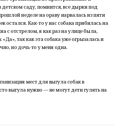
 в детском саду, помнится, все дырки под
прошлой неделе на ораву нарвалась из пяти
ек остался. Как-то у нас собака прибилась на
а с отстрелом, я как раз на улице была,
 «Да», так как эта собака уже огрызалась и
чно, но дочь-то у меня одна.
ганизация мест для выгула собак в
сто выгула нужно — не могут дети гулять на