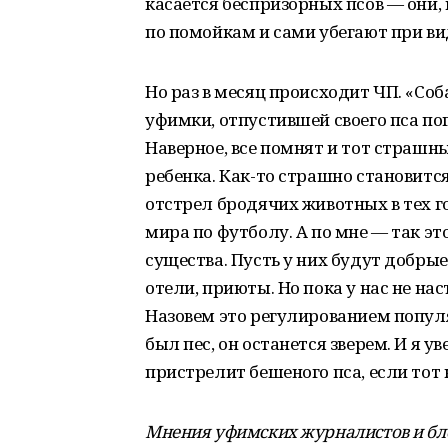
касается беспризорных псов — они,
по помойкам и сами убегают при ви
Но раз в месяц происходит ЧП. «Соб
уфимки, отпустившей своего пса по
Наверное, все помнят и тот страшн
ребенка. Как-то страшно становитс
отстрел бродячих животных в тех г
мира по футболу. А по мне — так э
существа. Пусть у них будут добрые
отели, приюты. Но пока у нас не на
Назовем это регулированием попу
был пес, он останется зверем. И я 
пристрелит бешеного пса, если тот 
Мнения уфимских журналистов и бл